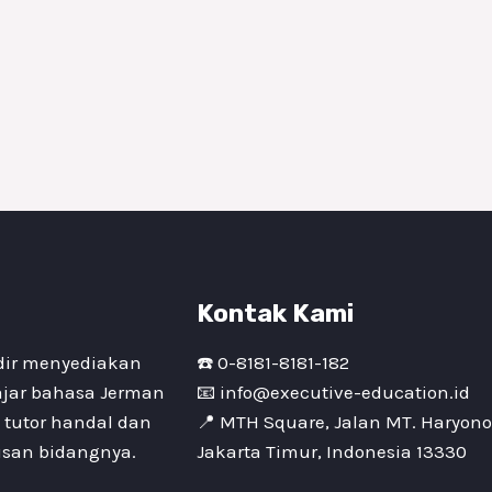
Kontak Kami
dir menyediakan
☎️
0-8181-8181-182
ajar bahasa Jerman
📧
info@executive-education.id
 tutor handal dan
📍 MTH Square, Jalan MT. Haryono,
rusan bidangnya.
Jakarta Timur, Indonesia 13330